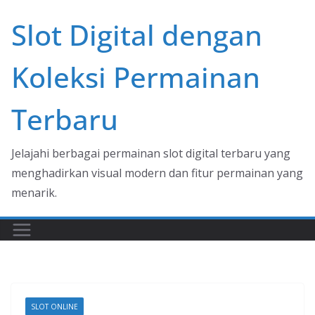
Skip
Slot Digital dengan
to
content
Koleksi Permainan
Terbaru
Jelajahi berbagai permainan slot digital terbaru yang
menghadirkan visual modern dan fitur permainan yang
menarik.
SLOT ONLINE